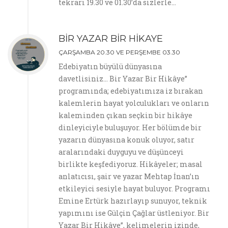
tekrarı 19.30 ve 01.30’da sizlerle…
BİR YAZAR BİR HİKAYE
ÇARŞAMBA 20.30 VE PERŞEMBE 03.30
Edebiyatın büyülü dünyasına
davetlisiniz… Bir Yazar Bir Hikâye”
programında; edebiyatımıza iz bırakan
kalemlerin hayat yolculukları ve onların
kaleminden çıkan seçkin bir hikâye
dinleyiciyle buluşuyor. Her bölümde bir
yazarın dünyasına konuk oluyor, satır
aralarındaki duyguyu ve düşünceyi
birlikte keşfediyoruz. Hikâyeler; masal
anlatıcısı, şair ve yazar Mehtap İnan’ın
etkileyici sesiyle hayat buluyor. Programı
Emine Ertürk hazırlayıp sunuyor, teknik
yapımını ise Gülçin Çağlar üstleniyor. Bir
Yazar Bir Hikâye”, kelimelerin izinde,