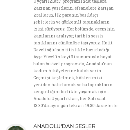
Uygarlıkları” programında; taşlara
kazınan yazıtların, efsanelere karışan
kralların, ilk paranın basıldığı
şehirlerin ve görkemli tapınakların
izini sürüyoruz. Her bölümde, geçmişin
kapılarını aralıyor; tarihin sessiz
tanıklarını günümüze taşıyoruz. Halit
Develioğlu’nun titizlikle hazırladığı,
Ayşe Yücel’in keyifli sunumuyla hayat
bulan bu özel programda, Anadolu’nun
kadim hikâyelerine kulak verin.
Geçmişi keşfetmek, köklerimizi
yeniden hatırlamak ve bu toprakların
zenginliğini birlikte yaşamak için…
Anadolu Uygarlıkları, her Salı saat
13.30’da, aynı gün tekrarı 19.30’da sizlerle.
ANADOLU'DAN SESLER,