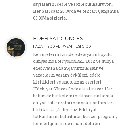
sayfalarını sesle ve sözle buluşturuyor…
Her Salı saat 20.30’da ve tekrarı Çarşamba
03.30’da sizlerle…
EDEBİYAT GÜNCESİ
PAZAR 19.30 VE PAZARTESI 01.30
Kelimelerin izinde, edebiyatın büyülü
dünyasında bir yolculuk… Türk ve dünya
edebiyatına damga vurmuş şair ve
yazarların yaşam öyküleri, edebî
kişilikleri ve unutulmaz eserleri
“Edebiyat Güncesi”nde ele alınıyor. Her
bölümde bir kalemin dünyasına konuk
oluyor, satır aralarında saklı anlamları
birlikte keşfediyoruz. Edebiyat
tutkunlarını buluşturan bu özel program;
hem bilgi hem de ilham dolu bir