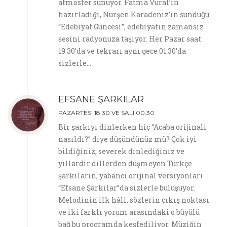
atmosfer sunuyor. Fatma Vural’ın
hazırladığı, Nurşen Karadeniz’in sunduğu
“Edebiyat Güncesi”, edebiyatın zamansız
sesini radyonuza taşıyor. Her Pazar saat
19.30’da ve tekrarı aynı gece 01.30’da
sizlerle…
EFSANE ŞARKILAR
PAZARTESI 18.30 VE SALI 00.30
Bir şarkıyı dinlerken hiç “Acaba orijinali
nasıldı?” diye düşündünüz mü? Çok iyi
bildiğiniz, severek dinlediğiniz ve
yıllardır dillerden düşmeyen Türkçe
şarkıların, yabancı orijinal versiyonları
“Efsane Şarkılar”da sizlerle buluşuyor.
Melodinin ilk hâli, sözlerin çıkış noktası
ve iki farklı yorum arasındaki o büyülü
bağ bu programda keşfediliyor. Müziğin