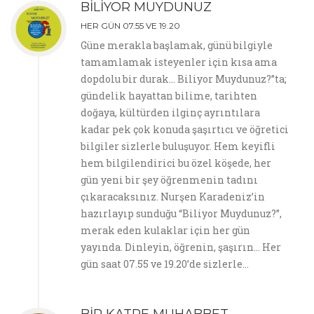
BİLİYOR MUYDUNUZ
HER GÜN 07.55 VE 19.20
Güne merakla başlamak, günü bilgiyle
tamamlamak isteyenler için kısa ama
dopdolu bir durak… Biliyor Muydunuz?”ta;
gündelik hayattan bilime, tarihten
doğaya, kültürden ilginç ayrıntılara
kadar pek çok konuda şaşırtıcı ve öğretici
bilgiler sizlerle buluşuyor. Hem keyifli
hem bilgilendirici bu özel köşede, her
gün yeni bir şey öğrenmenin tadını
çıkaracaksınız. Nurşen Karadeniz’in
hazırlayıp sunduğu “Biliyor Muydunuz?”,
merak eden kulaklar için her gün
yayında. Dinleyin, öğrenin, şaşırın… Her
gün saat 07.55 ve 19.20’de sizlerle…