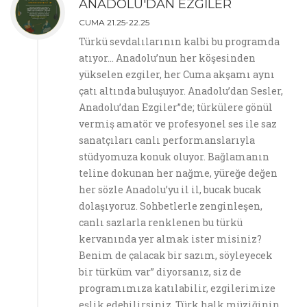
ANADOLU'DAN EZGİLER
CUMA 21.25-22.25
Türkü sevdalılarının kalbi bu programda
atıyor… Anadolu’nun her köşesinden
yükselen ezgiler, her Cuma akşamı aynı
çatı altında buluşuyor. Anadolu’dan Sesler,
Anadolu’dan Ezgiler”de; türkülere gönül
vermiş amatör ve profesyonel ses ile saz
sanatçıları canlı performanslarıyla
stüdyomuza konuk oluyor. Bağlamanın
teline dokunan her nağme, yüreğe değen
her sözle Anadolu’yu il il, bucak bucak
dolaşıyoruz. Sohbetlerle zenginleşen,
canlı sazlarla renklenen bu türkü
kervanında yer almak ister misiniz?
Benim de çalacak bir sazım, söyleyecek
bir türküm var” diyorsanız, siz de
programımıza katılabilir, ezgilerimize
eşlik edebilirsiniz. Türk halk müziğinin