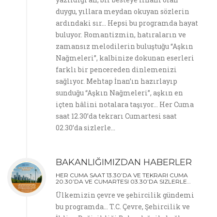
duygu, yıllara meydan okuyan sözlerin
ardındaki sır… Hepsi bu programda hayat
buluyor. Romantizmin, hatıraların ve
zamansız melodilerin buluştuğu “Aşkın
Nağmeleri”, kalbinize dokunan eserleri
farklı bir pencereden dinlemenizi
sağlıyor. Mehtap İnan’ın hazırlayıp
sunduğu “Aşkın Nağmeleri”, aşkın en
içten hâlini notalara taşıyor… Her Cuma
saat 12.30’da tekrarı Cumartesi saat
02.30’da sizlerle…
BAKANLIĞIMIZDAN HABERLER
HER CUMA SAAT 13.30’DA VE TEKRARI CUMA
20.30’DA VE CUMARTESI 03.30’DA SIZLERLE…
Ülkemizin çevre ve şehircilik gündemi
bu programda… T.C. Çevre, Şehircilik ve