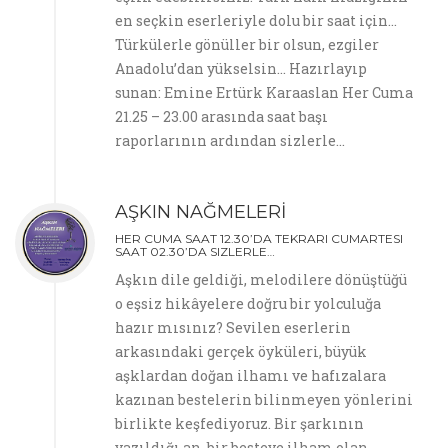
en seçkin eserleriyle dolu bir saat için…
Türkülerle gönüller bir olsun, ezgiler
Anadolu’dan yükselsin… Hazırlayıp
sunan: Emine Ertürk Karaaslan Her Cuma
21.25 – 23.00 arasında saat başı
raporlarının ardından sizlerle…
AŞKIN NAĞMELERİ
HER CUMA SAAT 12.30’DA TEKRARI CUMARTESI
SAAT 02.30’DA SIZLERLE…
Aşkın dile geldiği, melodilere dönüştüğü
o eşsiz hikâyelere doğru bir yolculuğa
hazır mısınız? Sevilen eserlerin
arkasındaki gerçek öyküleri, büyük
aşklardan doğan ilhamı ve hafızalara
kazınan bestelerin bilinmeyen yönlerini
birlikte keşfediyoruz. Bir şarkının
yazıldığı an, bir besteye ilham olan