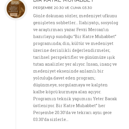
BİR KATRE MUHABBET
PERŞEMBE 20.30 VE CUMA 03.30
Gönle dokunan sözler, medeniyet ufkunu
genişleten sohbetler… İlahiyatçı, sosyolog
ve araştırmacı yazar Fevzi Mercan’ın
hazırlayıp sunduğu “Bir Katre Muhabbet”
programında; din, kültür ve medeniyet
üzerine derinlikli değerlendirmeler,
tarihsel perspektifler ve günümüze ışık
tutan analizler yer alıyor. İnsan, inanç ve
medeniyet ekseninde anlamlı bir
yolculuğa davet eden program;
düşünmeye, sorgulamaya ve kalpten
kalbe köprü kurmaya alan açıyor.
Programın teknik yapımını Yeter Bacak
üstleniyor. Bir Katre Muhabbet” her
Perşembe 20.30’da ve tekrarı aynı gece
03.30’da sizlerle…