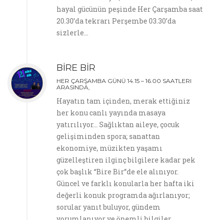
hayal gücünün peşinde Her Çarşamba saat
20.30’da tekrarı Perşembe 03.30’da
sizlerle…
BİRE BİR
HER ÇARŞAMBA GÜNÜ 14.15 – 16.00 SAATLERI
ARASINDA,
Hayatın tam içinden, merak ettiğiniz
her konu canlı yayında masaya
yatırılıyor… Sağlıktan aileye, çocuk
gelişiminden spora; sanattan
ekonomiye, müzikten yaşamı
güzelleştiren ilginç bilgilere kadar pek
çok başlık “Bire Bir”de ele alınıyor.
Güncel ve farklı konularla her hafta iki
değerli konuk programda ağırlanıyor;
sorular yanıt buluyor, gündem
yorumlanıyor ve önemli bilgiler